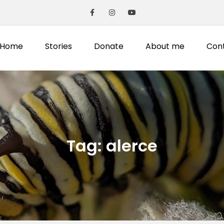
Home
Stories
Donate
About me
Con
Tag:
alerce