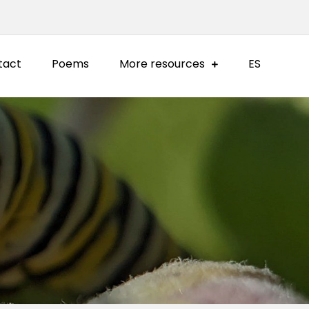
tact
Poems
More resources
ES