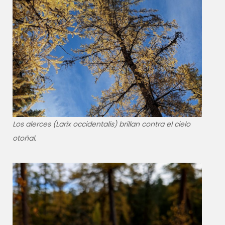
Los alerces (
Larix occidentalis
) brillan contra el cielo
otoñal.