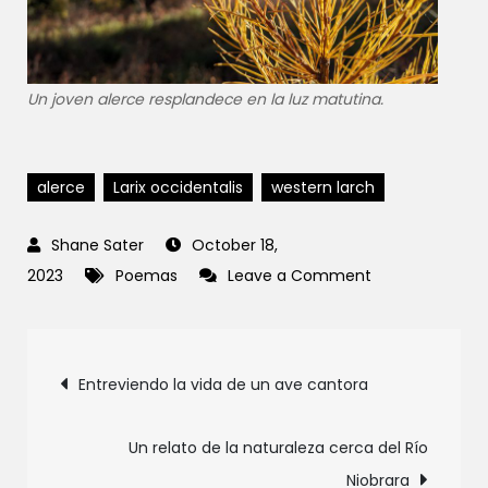
Un joven alerce resplandece en la luz matutina.
alerce
Larix occidentalis
western larch
October 18,
on
2023
Poemas
Leave a Comment
Hojas
brillando
Post
ante
Entreviendo la vida de un ave cantora
el
navigation
frío
Un relato de la naturaleza cerca del Río
Niobrara