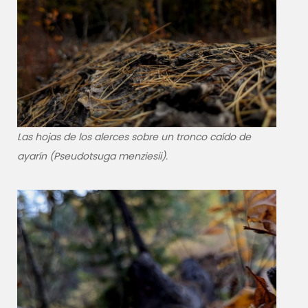
Las hojas de los alerces sobre un tronco caído de
ayarín (
Pseudotsuga menziesii
).