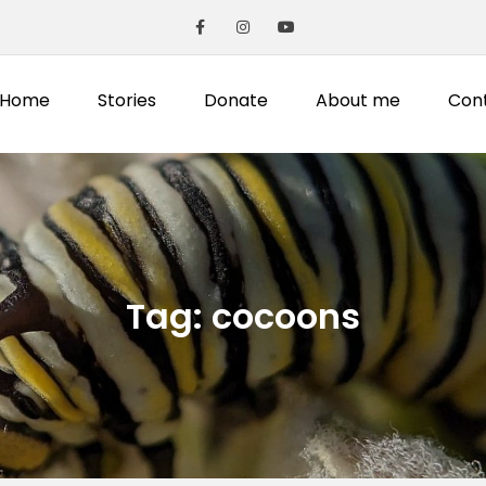
Home
Stories
Donate
About me
Con
Tag:
cocoons