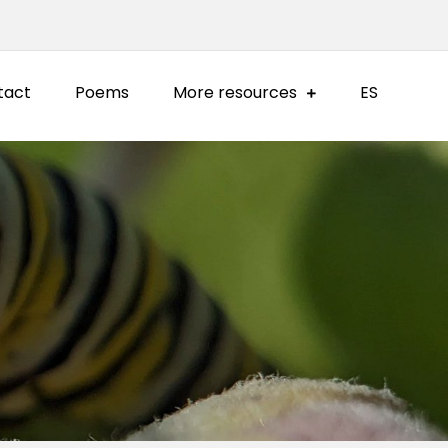
tact
Poems
More resources
ES