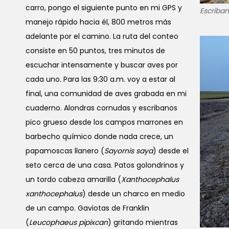
carro, pongo el siguiente punto en mi GPS y
Escriban
manejo rápido hacia él, 800 metros más
adelante por el camino. La ruta del conteo
consiste en 50 puntos, tres minutos de
escuchar intensamente y buscar aves por
cada uno. Para las 9:30 a.m. voy a estar al
final, una comunidad de aves grabada en mi
cuaderno. Alondras cornudas y escribanos
pico grueso desde los campos marrones en
barbecho químico donde nada crece, un
papamoscas llanero (
Sayornis saya
) desde el
seto cerca de una casa. Patos golondrinos y
un tordo cabeza amarilla (
Xanthocephalus
xanthocephalus
) desde un charco en medio
de un campo. Gaviotas de Franklin
(
Leucophaeus pipixcan
) gritando mientras