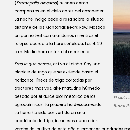
(
Eremophila alpestris
) suenan como
campanitas en el cielo antes del amanecer.
La noche índigo cede a rosa sobre la silueta
distante de las Montañas Bears Paw. Mastico
un pan estéril con arándanos mientras el
reloj se acerca a la hora señalada. Las 4:49
a.m. Media hora antes del amanecer.
Eres lo que comes,
así va el dicho. Soy una
planicie de trigo que se extiende hasta el
horizonte, líneas de trigo cortadas por
tractores masivos, aire matutino húmedo
pesado por el dulce olor metálico de las
El cielo
agroquímicas. La pradera ha desaparecido.
Bears P
La tierra ha sido convertida en una
cuadrícula de trigo, inmensos cuadrados
verdes del cultivo de este año e inmensos cuadrados ma