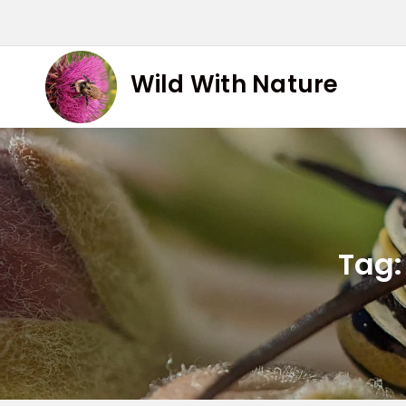
Skip
to
content
Wild With Nature
Tag