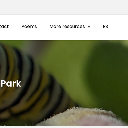
tact
Poems
More resources
ES
 Park