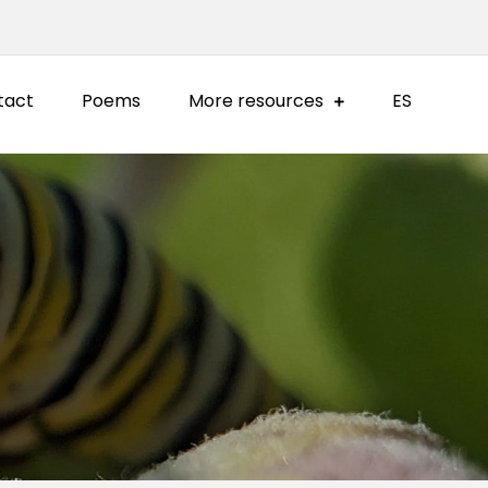
tact
Poems
More resources
ES