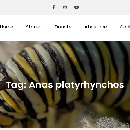
Home
Stories
Donate
About me
Con
Tag:
Anas platyrhynchos