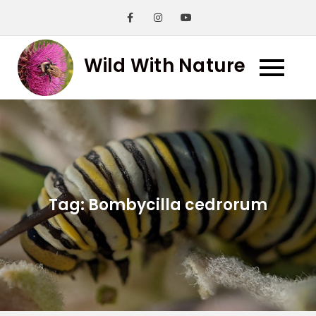
Skip
to
content
Wild With Nature
Tag:
Bombycilla cedrorum