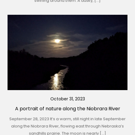
swirling around them. A dusky, […]
October 31, 2023
A portrait of nature along the Niobrara River
September 28, 2023 It’s a warm, still night in late September
along the Niobrara River, flowing east through Nebraska’s
sandhills prairie. The moon is nearly […]