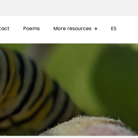
tact
Poems
More resources
ES