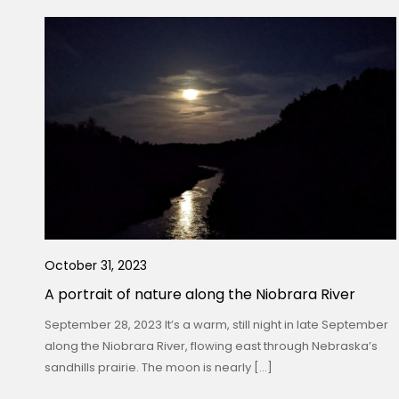
October 31, 2023
A portrait of nature along the Niobrara River
September 28, 2023 It’s a warm, still night in late September
along the Niobrara River, flowing east through Nebraska’s
sandhills prairie. The moon is nearly […]