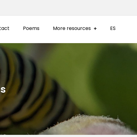
tact
Poems
More resources
ES
us